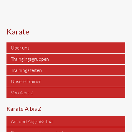
Karate
Über uns
Traingingsgruppen
Trainingszeiten
Unsere Trainer
Von A bis Z
Karate A bis Z
An- und Abgrußritual