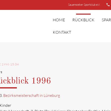
Sauensieker Sportclub e.V.
insert_phone
HOME
RÜCKBLICK
SPA
KONTAKT
2.1996 15:34
TE
ückblick 1996
3.
Bezirksmeisterschaft in Lüneburg
Kinder